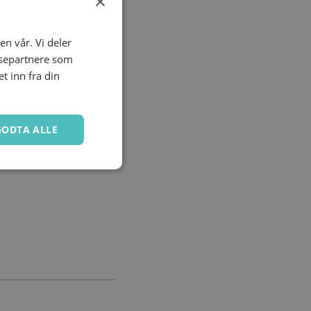
×
en vår. Vi deler
ysepartnere som
 inn fra din
GODTA ALLE
Ugradert
kontoadministrasjon.