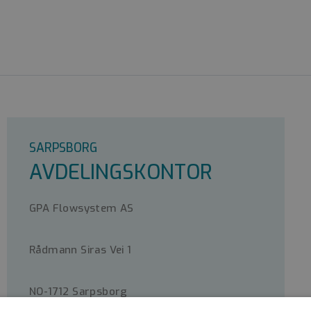
SARPSBORG
AVDELINGSKONTOR
GPA Flowsystem AS
Rådmann Siras Vei 1
NO-1712 Sarpsborg