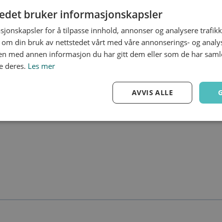
tedet bruker informasjonskapsler
SE PÅ KART
sjonskapsler for å tilpasse innhold, annonser og analysere trafikk
 om din bruk av nettstedet vårt med våre annonserings- og anal
n med annen informasjon du har gitt dem eller som de har samlet
e deres.
Les mer
AVVIS ALLE
Ytelse
Målretting
Funksjonalitet
Strengt nødvendig
Ytelse
Målretting
Funksjonalitet
Ugradert
nformasjonskapsler tillater kjernefunksjoner på nettstedet, som brukerinnlogging og 