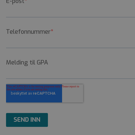
Nettstedet kan ikke 
Navn
__cf_bm
__cf_bm
__cf_bm
G
ASP.NET_SessionId
__cf_bm
__cf_bm