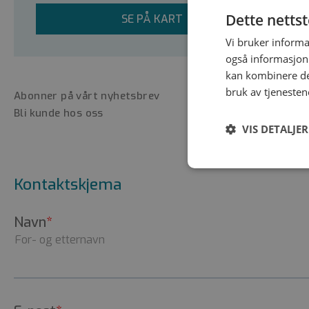
Dette netts
SE PÅ KART
Vi bruker informa
også informasjon
kan kombinere de
bruk av tjenesten
Abonner på vårt nyhetsbrev
Bli kunde hos oss
VIS DETALJER
Strengt
Kontaktskjema
nødvendig
Strengt nødvendige i