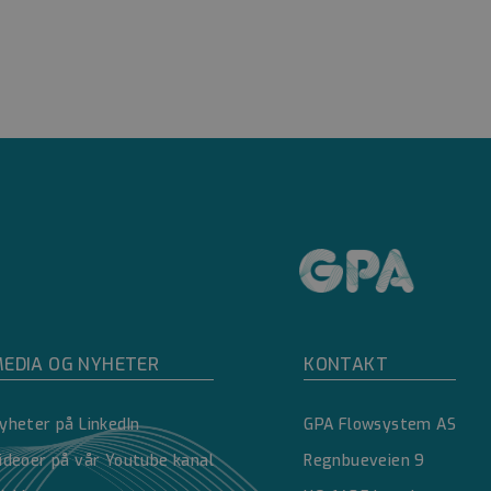
å kunne lage gyldige
Script.com-
ndes
e-Script.com
asjonskapsel
alysen.
e mellom mennesker
å kunne lage gyldige
else
t på HubSpot-
EDIA OG NYHETER
KONTAKT
ering. Som en
bygget på HubSpot-
 klassifiseres som
av nettsteder.
yheter på LinkedIn
GPA Flowsystem AS
or å opprettholde
ideoer på vår Youtube kanal
Regnbueveien 9