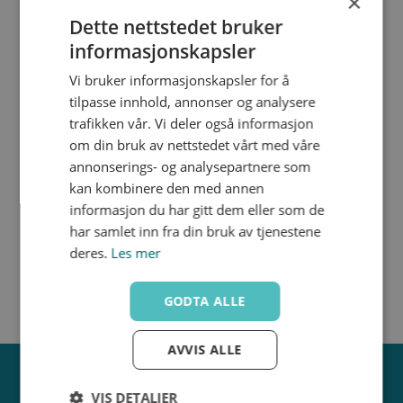
×
for enkel påføring.
for PE, PP,
Spraybeholderen og plastflasken anvendes
Dette nettstedet bruker
PVDF, Griffon
sammen med aftørringsservietterne, først og
Heavy Duty,
informasjonskapsler
1000ml
fremmest ved svejsning af store rørdimensioner.
Vi bruker informasjonskapsler for å
tilpasse innhold, annonser og analysere
DREIN DUK 100-S
trafikken vår. Vi deler også informasjon
Nedlastinger
om din bruk av nettstedet vårt med våre
1386418
Renseserviett
annonserings- og analysepartnere som
for PE, PP og
PVDF, Griffon
kan kombinere den med annen
Special,
informasjon du har gitt dem eller som de
100/Boks
har samlet inn fra din bruk av tjenestene
deres.
Les mer
GODTA ALLE
AVVIS ALLE
VIS DETALJER