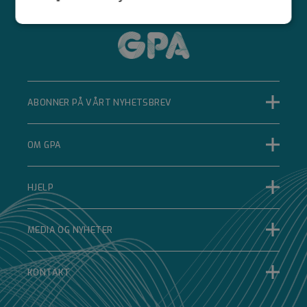
Strengt
Ytelse
Målretting
nødvendig
Funksjonalitet
Ugradert
ABONNER PÅ VÅRT NYHETSBREV
OM GPA
Strengt nødvendig
Ytelse
Målretting
HJELP
Funksjonalitet
Ugradert
MEDIA OG NYHETER
Strengt nødvendige informasjonskapsler tillater
kjernefunksjoner på nettstedet, som
brukerinnlogging og kontoadministrasjon.
Nettstedet kan ikke brukes riktig uten strengt
KONTAKT
nødvendige informasjonskapsler.
Forsørger
Navn
Utløpsdato
Beskrivelse
/
Domene