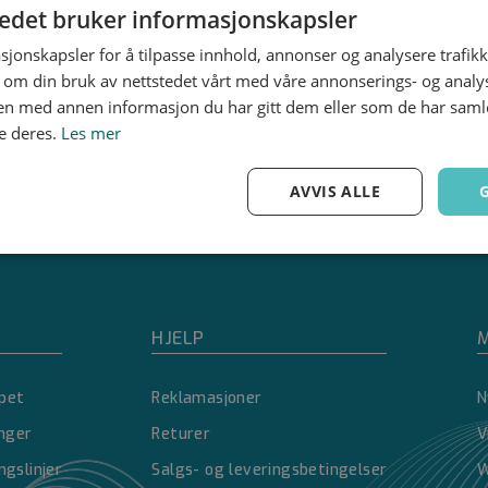
tedet bruker informasjonskapsler
sjonskapsler for å tilpasse innhold, annonser og analysere trafikk
 om din bruk av nettstedet vårt med våre annonserings- og anal
n med annen informasjon du har gitt dem eller som de har samlet
e deres.
Les mer
AVVIS ALLE
Ytelse
Målretting
Funksjonalitet
HJELP
M
pet
Reklamasjoner
N
Strengt nødvendig
Ytelse
Målretting
Funksjonalitet
Ugradert
inger
Returer
V
nformasjonskapsler tillater kjernefunksjoner på nettstedet, som brukerinnlogging og 
ngslinjer
Salgs- og leveringsbetingelser
W
brukes riktig uten strengt nødvendige informasjonskapsler.