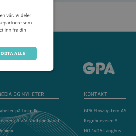
en vår. Vi deler
ysepartnere som
 inn fra din
GODTA ALLE
Ugradert
EDIA OG NYHETER
KONTAKT
yheter på LinkedIn
GPA Flowsystem AS
ideoer på vår Youtube kanal
Regnbueveien 9
kontoadministrasjon.
ebinar
NO-1405 Langhus