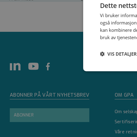
Dette netts
Vi bruker informa
også informasjon
kan kombinere de
bruk av tjenesten
VIS DETALJER
Strengt
nødvendig
ABONNER PÅ VÅRT NYHETSBREV
OM GPA
Om selska
ABONNER
Sertifiser
Strengt nødvendige i
Våre retni
Nettstedet kan ikke 