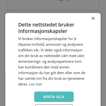
×
BMLZ048
Dette nettstedet bruker
2446161
1 1/2"
informasjonskapsler
Vi bruker informasjonskapsler for å
tilpasse innhold, annonser og analysere
trafikken vår. Vi deler også informasjon
om din bruk av nettstedet vårt med våre
annonserings- og analysepartnere som
BMLZ060
kan kombinere den med annen
2446162
2"
informasjon du har gitt dem eller som de
har samlet inn fra din bruk av tjenestene
deres.
Les mer
GODTA ALLE