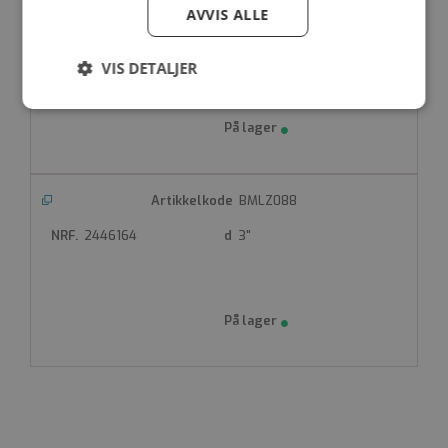
BMLZ075
AVVIS ALLE
2446163
2 1/2"
VIS DETALJER
Strengt
Ytelse
Målretting
nødvendig
BMLZ088
Funksjonalitet
Ugradert
2446164
3"
Strengt nødvendig
Ytelse
Målretting
Funksjonalitet
Ugradert
Strengt nødvendige informasjonskapsler tillater
kjernefunksjoner på nettstedet, som
brukerinnlogging og kontoadministrasjon.