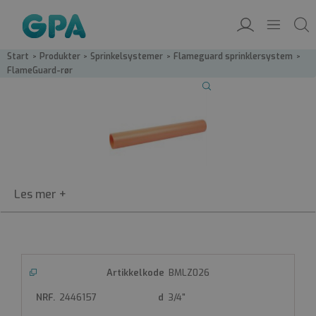
Start
/
Produkter
/
Sprinkelsystemer
/
Flameguard sprinklersystem
/
FlameGuard-rør
BMLZ
Flameguard-rør
Flameguard-rør
3 meter lange
BMLZ026
FDV
Produktdatablad
2446157
3/4"