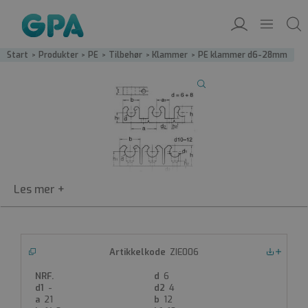
Start
/
Produkter
/
PE
/
Tilbehør
/
Klammer
/
PE klammer d6-28mm
ZIE006
ZIES
Nedlastinger
PE klammer natur
6
-
4
PE-klammer
21
12