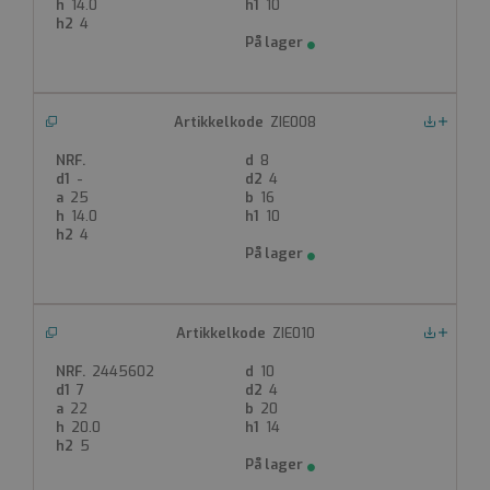
d6-d28 mm
14.0
10
4
t=15mm
Produktdatablad
ZIE008
Nedlastinger
8
-
4
25
16
14.0
10
4
ZIE010
Nedlastinger
2445602
10
7
4
22
20
20.0
14
5