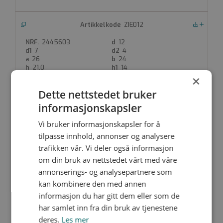
ZIE012
Nedlastinger
2445603
12
7
4
26
24
21.0
14
5
×
Dette nettstedet bruker
informasjonskapsler
ZIE015
Vi bruker informasjonskapsler for å
Nedlastinger
tilpasse innhold, annonser og analysere
2445604
15
8.5
4.3
trafikken vår. Vi deler også informasjon
29
27
om din bruk av nettstedet vårt med våre
34.0
26
annonserings- og analysepartnere som
5
kan kombinere den med annen
informasjon du har gitt dem eller som de
har samlet inn fra din bruk av tjenestene
ZIE018
deres.
Les mer
Nedlastinger