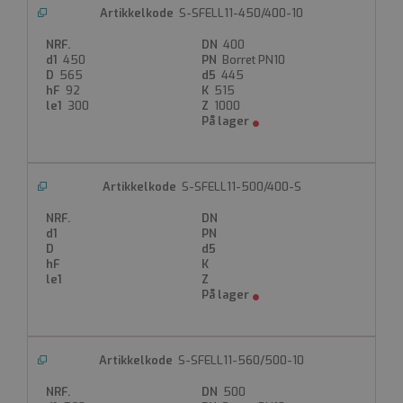
S-SFELL11-450/400-10
400
Strengt nødvendig
Ytelse
Målretting
450
Borret PN10
565
445
Funksjonalitet
Ugradert
92
515
300
1000
Strengt nødvendige informasjonskapsler tillater
kjernefunksjoner på nettstedet, som
brukerinnlogging og kontoadministrasjon.
Nettstedet kan ikke brukes riktig uten strengt
nødvendige informasjonskapsler.
S-SFELL11-500/400-S
Forsørger
Navn
Utløpsdato
Beskrivelse
/
Domene
__cf_bm
Cloudflare Inc.
.hubspot.com
29 minutter 33
sekunder
Denne
informasjonskapselen
S-SFELL11-560/500-10
brukes til å skille
mellom mennesker
500
og roboter. Dette er