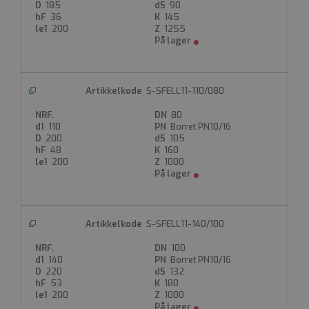
Kort spareflens forlenget med 1000mm
185
90
Galvanisert stålflens
36
145
200
1255
Produktdatablad
FDV
S-SFELL11-110/080
80
110
Borret PN10/16
200
105
48
160
200
1000
S-SFELL11-140/100
100
140
Borret PN10/16
220
132
53
180
200
1000