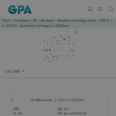
Start
/
Produkter
/
PE
/
Rørdeler
/
Rørdeler med lange ender
/
SDR 11
/
S-SFELL11 - Spareflens forlenget L=1000mm
S-SFEL11
S-SFELL11-090/065
Spareflens forlenget
65
SDR11
90
Borret PN10/16