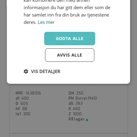
kan kombinere den med annen
informasjon du har gitt dem eller som de
har samlet inn fra din bruk av tjenestene
deres.
Les mer
S-SFELL11-355/300
1438109
300
GODTA ALLE
355
Borret PN10
445
330
66
400
AVVIS ALLE
200
1000
VIS DETALJER
S-SFELL11-400/350
Strengt
Ytelse
Målretting
nødvendig
1438106
350
400
Borret PN10
505
393
88
460
Funksjonalitet
Ugradert
300
1000