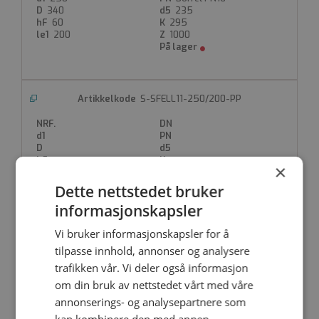
340
235
60
295
200
1000
S-SFELL11-250/200-PP
×
Dette nettstedet bruker
informasjonskapsler
Vi bruker informasjonskapsler for å
S-SFELL11-315/250
tilpasse innhold, annonser og analysere
1438110
250
trafikken vår. Vi deler også informasjon
315
Borret PN10
om din bruk av nettstedet vårt med våre
395
291
62
350
annonserings- og analysepartnere som
200
1000