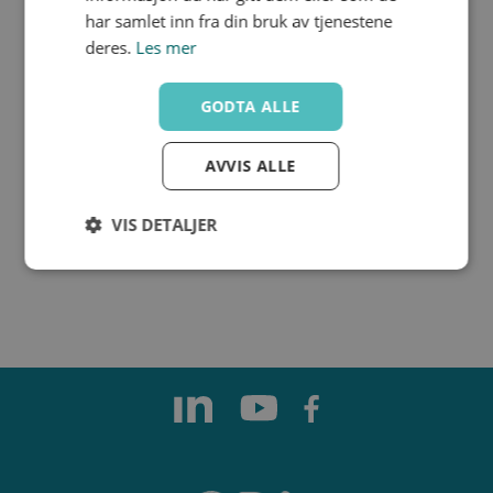
har samlet inn fra din bruk av tjenestene
deres.
Les mer
DREIN HCR
GODTA ALLE
AVVIS ALLE
VIS DETALJER
Strengt
Ytelse
Målretting
nødvendig
Funksjonalitet
Ugradert