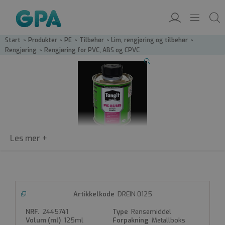
Start
/
Produkter
/
PE
/
Tilbehør
/
Lim, rengjøring og tilbehør
/
Rengjøring
/
Rengjøring for PVC, ABS og CPVC
Rengjøring for PVC, ABS og CPVC
DREIN
Rengjøringvæske som brukes før liming for å
forberede overflaten.
DREIN 0125
Fjerner smuss og løser opp polymeren i rør og
muff.
2445741
Rensemiddel
125ml
Metallboks