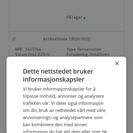
Produktdatablad
HMS-/sikkerhetsdatablad
FDV
DREIN 0820
2445744
Rensemiddel
820ml
Metallboks
×
Dette nettstedet bruker
informasjonskapsler
Vi bruker informasjonskapsler for å
tilpasse innhold, annonser og analysere
DREIN 1000
trafikken vår. Vi deler også informasjon
Rensemiddel
om din bruk av nettstedet vårt med våre
1000 ml
Metallboks
annonserings- og analysepartnere som
kan kombinere den med annen
informasjon du har gitt dem eller som de