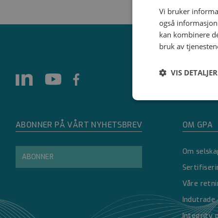
Produktdatablad
Vi bruker informa
også informasjon
kan kombinere de
bruk av tjenesten
VIS DETALJER
Strengt
nødvendig
ABONNER PÅ VÅRT NYHETSBREV
OM GPA
Om selska
ABONNER
Sertifiser
Våre retni
Strengt nødvendige i
Indutrade
Nettstedet kan ikke 
Integrity 