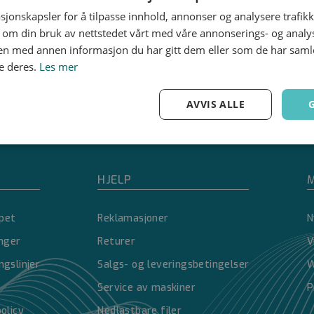
sjonskapsler for å tilpasse innhold, annonser og analysere trafikk
 om din bruk av nettstedet vårt med våre annonserings- og anal
n med annen informasjon du har gitt dem eller som de har samlet
e deres.
Les mer
AVVIS ALLE
Ytelse
Målretting
Funksjonalitet
HJELP
M
pet
Reklamasjoner
N
inger
Returer
V
Strengt nødvendig
Ytelse
Målretting
Funksjonalitet
Ugradert
ngslinjer
Salgs- og leveringsbetingelser
W
nformasjonskapsler tillater kjernefunksjoner på nettstedet, som brukerinnlogging og 
Service av maskiner
P
brukes riktig uten strengt nødvendige informasjonskapsler.
policy
Nedlastbare filer