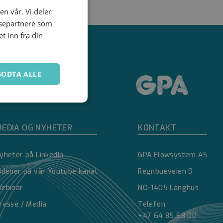
en vår. Vi deler
ysepartnere som
 inn fra din
GODTA ALLE
Ugradert
EDIA OG NYHETER
KONTAKT
yheter på LinkedIn
GPA Flowsystem AS
ideoer på vår Youtube kanal
Regnbueveien 9
ebinar
NO-1405 Langhus
kontoadministrasjon.
resse / Media
Telefon:
+47 64 85 68 00