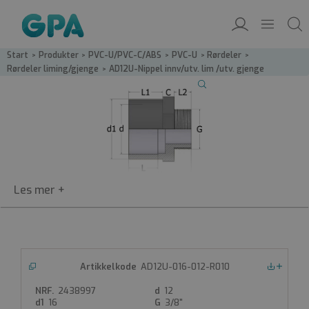
Start
/
Produkter
/
PVC-U/PVC-C/ABS
/
PVC-U
/
Rørdeler
/
Rørdeler liming/gjenge
/
AD12U-Nippel innv/utv. lim /utv. gjenge
AD12U
AD12U-016-012-R010
Nedlastinger
Nippel innv/utv. lim /utv. gjenge
2438997
12
PVC-nippel
16
3/8"