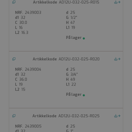
AD12U-032-025-R015
Nedlastinger
2439003
25
32
1/2"
30.0
47
16
19
16.3
AD12U-032-025-R020
Nedlastinger
2439004
25
32
3/4"
36.0
49
19
22
15
AD12U-032-025-R025
Nedlastinger
2439005
25
32
1"