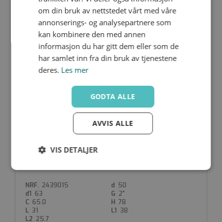
63
1 1/4"
om din bruk av nettstedet vårt med våre
65.0
74
31
38
annonserings- og analysepartnere som
21.4
kan kombinere den med annen
informasjon du har gitt dem eller som de
har samlet inn fra din bruk av tjenestene
deres.
Les mer
AD12U-063-050-R040
Nedlastinger
2439014
50
GODTA ALLE
63
1 1/2"
65.0
74
31
38
AVVIS ALLE
21.4
VIS DETALJER
AD12U-063-050-R050
Strengt
Ytelse
Målretting
Nedlastinger
nødvendig
2439015
50
63
2"
65.0
78
31
38
Funksjonalitet
Ugradert
25.7