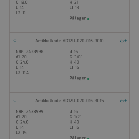
Utvendig og innvendig lim
18.0
21
Utvendig gjenge PN 16
14
13
11
Produktdatablad
FDV
AD12U-020-016-R010
Nedlastinger
2438998
16
20
3/8"
24.0
40
14
16
11.4
AD12U-020-016-R015
Nedlastinger
2438999
16
20
1/2"
24.0
43
14
16
15