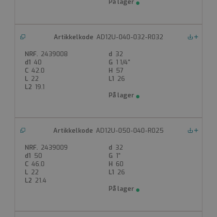
AD12U-040-032-R032
Nedlastinger
2439008
32
40
1 1/4"
42.0
57
22
26
19.1
AD12U-050-040-R025
Nedlastinger
2439009
32
50
1"
46.0
60
22
26
21.4