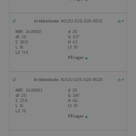
AD12U-025-020-R015
Nedlastinger
2439001
20
25
1/2"
30.0
43
16
19
11.4
AD12U-025-020-R020
Nedlastinger
2439002
20
25
3/4"
27.0
46
16
19
15