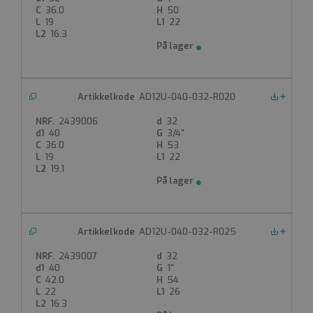
36.0
50
19
22
16.3
AD12U-040-032-R020
Nedlastinger
2439006
32
40
3/4"
36.0
53
19
22
19.1
AD12U-040-032-R025
Nedlastinger
2439007
32
40
1"
42.0
54
22
26
16.3