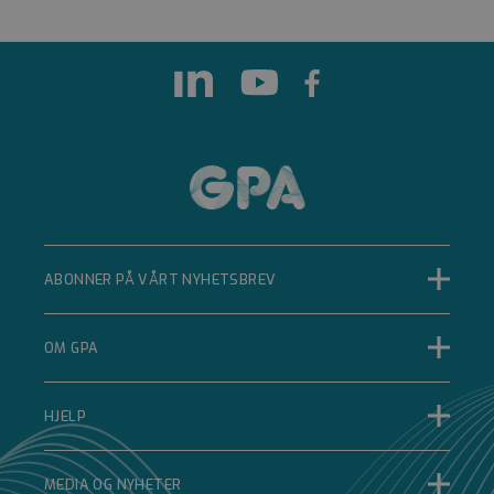
Google LLC
www.google.com
5 måneder 4 uker
Google reCAPTCHA
setter en nødvendig
informasjonskapsel
(_GRECAPTCHA) når
den kjøres for å gi
risikoanalysen.
__cf_bm
Cloudflare Inc.
.hsforms.net
ABONNER PÅ VÅRT NYHETSBREV
29 minutter 52
sekunder
Denne
informasjonskapselen
OM GPA
brukes til å skille
mellom mennesker
og roboter. Dette er
gunstig for nettstedet
HJELP
for å kunne lage
gyldige rapporter om
bruken av nettstedet.
MEDIA OG NYHETER