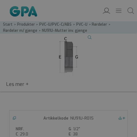
Start
/
Produkter
/
PVC-U/PVC-C/ABS
/
PVC-U
/
Rørdeler
/
Rørdeler m/ gjenge
/
NU91U-Mutter inv. gjenge
NU91U
NU91U-R015
Nedlastinger
Mutter innv. gjenge
1/2"
PVC-mutter
29.0
38