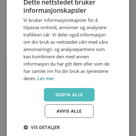
Dette nettstedet bruker
informasjonskapsler
Vi bruker informasjonskapsler for å
NU91U-R032
Nedlastinger
tilpasse innhold, annonser og analysere
2439269
1"1/4
trafikken vår. Vi deler også informasjon
5.0
65
om din bruk av nettstedet vårt med våre
18
annonserings- og analysepartnere som
kan kombinere den med annen
informasjon du har gitt dem eller som de
har samlet inn fra din bruk av tjenestene
deres.
Les mer
NU91U-R040
Nedlastinger
1"1/2
GODTA ALLE
60.0
72
19
AVVIS ALLE
VIS DETALJER