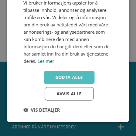
12.0
Vi bruker informasjonskapsler for å
60
Tilbakeslagsventil union utv. gjenge
18x1.5
22
tilpasse innhold, annonser og analysere
Stål
24.0
30
trafikken vår. Vi deler også informasjon
48.5/8.8
om din bruk av nettstedet vårt med våre
Produktdatablad
annonserings- og analysepartnere som
kan kombinere den med annen
informasjon du har gitt dem eller som de
har samlet inn fra din bruk av tjenestene
deres.
Les mer
GODTA ALLE
AVVIS ALLE
VIS DETALJER
Strengt
Ytelse
Målretting
ABONNER PÅ VÅRT NYHETSBREV
nødvendig