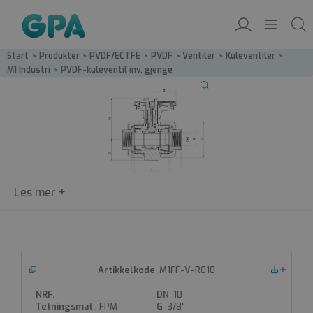
Start
/
Produkter
/
PVDF/ECTFE
/
PVDF
/
Ventiler
/
Kuleventiler
/
M1 Industri
/
PVDF-kuleventil inv. gjenge
M1FF
M1FF-V-R010
Nedlastinger
PVDF-kuleventil innv. gjenge
10
PVDF-kuleventil innv. gjenge
FPM
3/8"