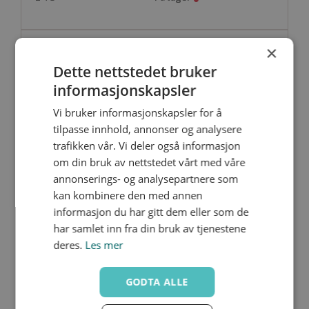
×
M1FF-V-R025
Nedlastinger
Dette nettstedet bruker
25
FPM
1"
informasjonskapsler
73
51.5
43.5
73.5
Vi bruker informasjonskapsler for å
85.5
19.5
tilpasse innhold, annonser og analysere
84
trafikken vår. Vi deler også informasjon
om din bruk av nettstedet vårt med våre
annonserings- og analysepartnere som
M1FF-V-R032
Nedlastinger
kan kombinere den med annen
32
informasjon du har gitt dem eller som de
FPM
1¼"
har samlet inn fra din bruk av tjenestene
83
64
51
90
deres.
Les mer
104.5
22
97
GODTA ALLE