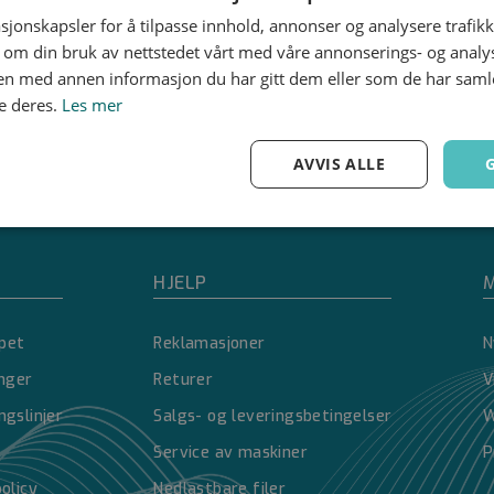
sjonskapsler for å tilpasse innhold, annonser og analysere trafikk
 om din bruk av nettstedet vårt med våre annonserings- og anal
n med annen informasjon du har gitt dem eller som de har samlet
e deres.
Les mer
AVVIS ALLE
Ytelse
Målretting
Funksjonalitet
HJELP
M
pet
Reklamasjoner
N
inger
Returer
V
Strengt nødvendig
Ytelse
Målretting
Funksjonalitet
Ugradert
ngslinjer
Salgs- og leveringsbetingelser
W
nformasjonskapsler tillater kjernefunksjoner på nettstedet, som brukerinnlogging og 
Service av maskiner
P
brukes riktig uten strengt nødvendige informasjonskapsler.
policy
Nedlastbare filer