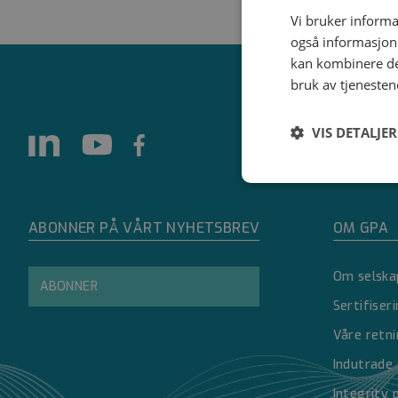
Vi bruker informa
også informasjon
kan kombinere de
bruk av tjenesten
VIS DETALJER
Strengt
nødvendig
ABONNER PÅ VÅRT NYHETSBREV
OM GPA
Om selska
ABONNER
Sertifiser
Våre retni
Strengt nødvendige i
Indutrade
Nettstedet kan ikke 
Integrity 