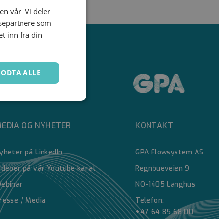
en vår. Vi deler
ysepartnere som
 inn fra din
GODTA ALLE
Ugradert
EDIA OG NYHETER
KONTAKT
yheter på LinkedIn
GPA Flowsystem AS
ideoer på vår Youtube kanal
Regnbueveien 9
ebinar
NO-1405 Langhus
kontoadministrasjon.
resse / Media
Telefon:
+47 64 85 68 00