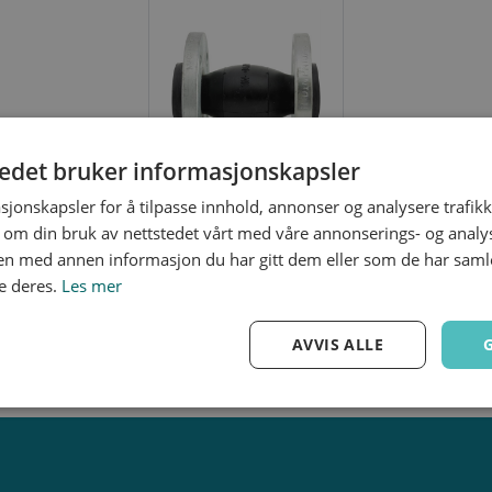
rialer som Nitril, Hypalon, EPDM, VITON eller naturgummi
pensatoren tåler også vann opptil 100°C, varme saltløsnin
tedet bruker informasjonskapsler
sjonskapsler for å tilpasse innhold, annonser og analysere trafikk
 om din bruk av nettstedet vårt med våre annonserings- og anal
EPDM
gummikompensator
n med annen informasjon du har gitt dem eller som de har samlet
e deres.
Les mer
AVVIS ALLE
Ytelse
Målretting
Funksjonalitet