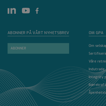
Strengt nødvendige i
Nettstedet kan ikke 
ABONNER PÅ VÅRT NYHETSBREV
OM GPA
Navn
Om selska
ABONNER
__cf_bm
Sertifiser
Våre retni
__cf_bm
Indutrade
Integrity 
__cf_bm
Bærekraf
G
Åpenhetsl
ASP.NET_SessionId