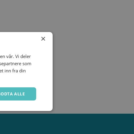
.
Ved bruk av svært aggressive medier kan
ger, klorholdige løsninger, estere og ketoner.
×
en vår. Vi deler
ysepartnere som
 inn fra din
GODTA ALLE
Ugradert