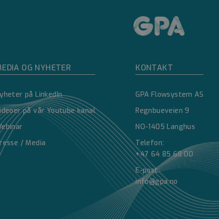
kontoadministrasjon.
EDIA OG NYHETER
KONTAKT
yheter på LinkedIn
GPA Flowsystem AS
e mellom mennesker
å kunne lage gyldige
ideoer på vår Youtube kanal
Regnbueveien 9
ebinar
NO-1405 Langhus
e mellom mennesker
resse / Media
Telefon:
å kunne lage gyldige
+47 64 85 68 00
E-post:
e mellom mennesker
å kunne lage gyldige
info@gpa.no
ick og utfører
ettstedet og all