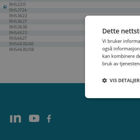
RHS2217
RHS2724
RHS3622
RHS3627
RHS3630
Dette netts
RHS4622
RHS4627
Vi bruker informa
RHS4630/48
også informasjon
RHS4630/58
kan kombinere de
bruk av tjenesten
VIS DETALJER
Strengt
nødvendig