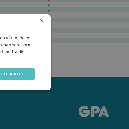
×
en vår. Vi deler
ysepartnere som
 inn fra din
GODTA ALLE
Ugradert