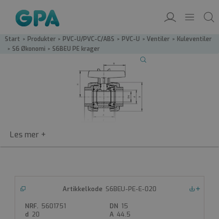
Start
/
Produkter
/
PVC-U/PVC-C/ABS
/
PVC-U
/
Ventiler
/
Kuleventiler
/
S6 Økonomi
/
S6BEU PE krager
S6BEU
S6BEU-PE-E-020
Nedlastinger
PVC Kuleventil m/PE krager
5601751
15
PVC-kuleventil type S6 med PE krager
20
44.5