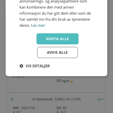
annonserings- og analysepartnere som
S6BEU-PE-E-063
Nedlastinger
kan kombinere den med annen
5601756
50
informasjon du har gitt dem eller som de
63
87
har samlet inn fra din bruk av tjenestene
75
115.3
95
38.5
deres.
Les mer
99
GODTA ALLE
S6BEU-PE-E-075
AVVIS ALLE
Nedlastinger
5601757
65
75
110
VIS DETALJER
111
144.5
126
45
Strengt
Ytelse
Målretting
121.5
nødvendig
S6BEU-PE-E-090
Funksjonalitet
Ugradert
Nedlastinger
5601758
80
90
163