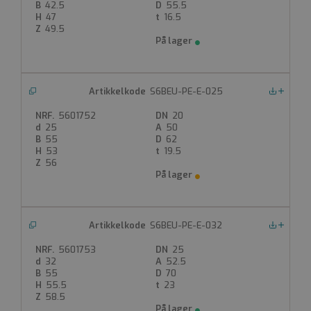
Utv sveis PE
42.5
55.5
EPDM/PE-sete
47
16.5
49.5
PN16
Kjennetegn: Blått håndtak
Produktdatablad
FDV
S6BEU-PE-E-025
Nedlastinger
5601752
20
25
50
55
62
53
19.5
56
S6BEU-PE-E-032
Nedlastinger
5601753
25
32
52.5
55
70
55.5
23
58.5