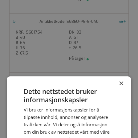
S6BEU-PE-E-040
Nedlastinger
5601754
32
40
61
65
87
76
26.5
67.5
×
S6BEU-PE-E-050
Nedlastinger
Dette nettstedet bruker
5601755
40
50
77
informasjonskapsler
75
101.5
88.5
31.5
Vi bruker informasjonskapsler for å
87
tilpasse innhold, annonser og analysere
trafikken vår. Vi deler også informasjon
om din bruk av nettstedet vårt med våre