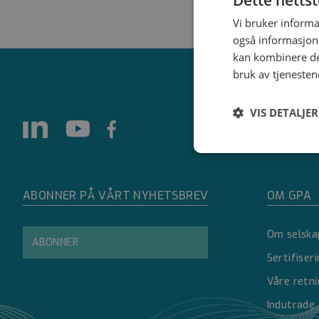
Vi bruker informa
også informasjon
kan kombinere de
bruk av tjenesten
VIS DETALJER
Strengt
nødvendig
ABONNER PÅ VÅRT NYHETSBREV
OM GPA
Om selska
ABONNER
Sertifiser
Våre retni
Strengt nødvendige i
Indutrade
Nettstedet kan ikke 