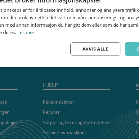
sjonskapsler for å tilpasse innhold, annonser og analysere trafikk
 om din bruk av nettstedet vårt med våre annonserings- og anal
n med annen informasjon du har gitt dem eller som de har samlet
e deres.
Les mer
AVVIS ALLE
Ytelse
Målretting
Funksjonalitet
HJELP
M
pet
Reklamasjoner
N
inger
Returer
V
Strengt nødvendig
Ytelse
Målretting
Funksjonalitet
Ugradert
ngslinjer
Salgs- og leveringsbetingelser
W
nformasjonskapsler tillater kjernefunksjoner på nettstedet, som brukerinnlogging og 
Service av maskiner
P
brukes riktig uten strengt nødvendige informasjonskapsler.