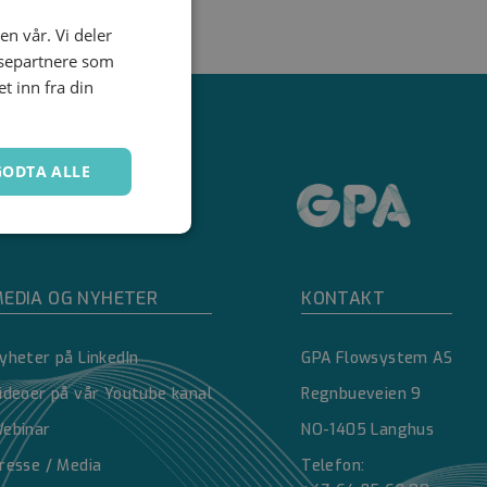
en vår. Vi deler
ysepartnere som
 inn fra din
GODTA ALLE
Ugradert
EDIA OG NYHETER
KONTAKT
yheter på LinkedIn
GPA Flowsystem AS
ideoer på vår Youtube kanal
Regnbueveien 9
ebinar
NO-1405 Langhus
kontoadministrasjon.
resse / Media
Telefon: