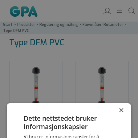
Start
/
Produkter
/
Regulering og måling
/
Flowmåler-Rotameter
/
Type DFM PVC
Type DFM PVC
×
Dette nettstedet bruker
informasjonskapsler
PVC transparent
PVC Transparent
magnetisk
Vi bruker informasjonskapsler for å