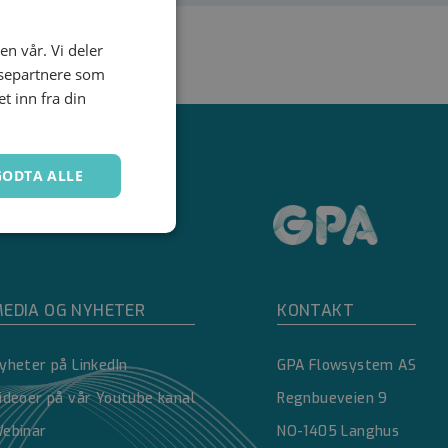
en vår. Vi deler
ysepartnere som
 inn fra din
GODTA ALLE
Ugradert
EDIA OG NYHETER
KONTAKT
yheter på LinkedIn
GPA Flowsystem AS
ideoer på vår Youtube kanal
Regnbueveien 9
kontoadministrasjon.
ebinar
NO-1405 Langhus