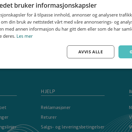
tedet bruker informasjonskapsler
sjonskapsler for å tilpasse innhold, annonser og analysere trafikk
 om din bruk av nettstedet vårt med våre annonserings- og anal
n med annen informasjon du har gitt dem eller som de har samlet
e deres.
Les mer
AVVIS ALLE
Ytelse
Målretting
Funksjonalitet
HJELP
M
pet
Reklamasjoner
N
Strengt nødvendig
Ytelse
Målretting
Funksjonalitet
Ugradert
inger
Returer
V
nformasjonskapsler tillater kjernefunksjoner på nettstedet, som brukerinnlogging og 
ngslinjer
Salgs- og leveringsbetingelser
W
brukes riktig uten strengt nødvendige informasjonskapsler.