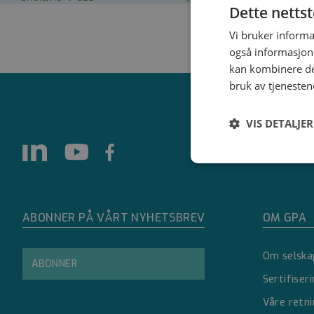
Dette netts
Vi bruker informa
også informasjon
kan kombinere de
bruk av tjenesten
VIS DETALJER
Strengt
nødvendig
ABONNER PÅ VÅRT NYHETSBREV
OM GPA
Om selska
ABONNER
Sertifiser
Strengt nødvendige i
Våre retni
Nettstedet kan ikke 