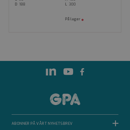
188
300
Funksjonalitet
Ugradert
Strengt nødvendige informasjonskapsler tillater
kjernefunksjoner på nettstedet, som
brukerinnlogging og kontoadministrasjon.
Nettstedet kan ikke brukes riktig uten strengt
nødvendige informasjonskapsler.
Forsørger
Navn
Utløpsdato
Beskrivelse
/
Domene
__cf_bm
Cloudflare Inc.
.hubspot.com
29 minutter 33
sekunder
Denne
informasjonskapselen
brukes til å skille
mellom mennesker
og roboter. Dette er
gunstig for nettstedet
for å kunne lage
gyldige rapporter om
ABONNER PÅ VÅRT NYHETSBREV
bruken av nettstedet.
Googles