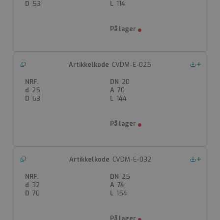
53
114
PP-fjærbelastet tilbakeslagsventil
Utvendig sveis
O-ring i EPDM
PN 10
Fjærene er helt dekket i PTFE
Radielt demonterbar
CVDM-E-025
O-ring i VITON finnes mot pristillegg
Nedlastinger
20
25
70
Produktdatablad
63
144
CVDM-E-032
Nedlastinger
25
32
74
70
154