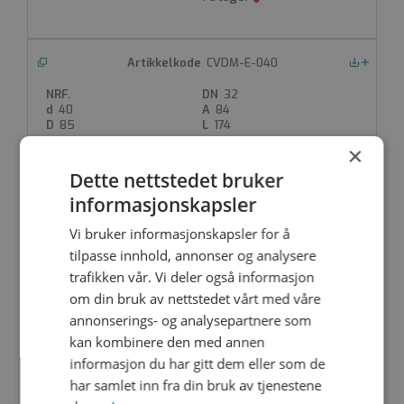
CVDM-E-040
Nedlastinger
32
40
84
85
174
×
Dette nettstedet bruker
informasjonskapsler
Vi bruker informasjonskapsler for å
CVDM-E-050
Nedlastinger
tilpasse innhold, annonser og analysere
40
trafikken vår. Vi deler også informasjon
50
95
om din bruk av nettstedet vårt med våre
101
194
annonserings- og analysepartnere som
kan kombinere den med annen
informasjon du har gitt dem eller som de
har samlet inn fra din bruk av tjenestene