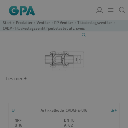
Start
/
Produkter
/
Ventiler
/
PP Ventiler
/
Tilbakeslagsventiler
/
CVDM-Tilbakeslagsventil fjærbelastet utv. sveis
CVDM-VAL
CVDM-E-016
Nedlastinger
Tilbakeslagsventil fjærbelastet utv.
10
sveis
16
62