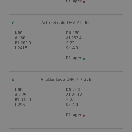
QHV-Y-P-160
150
Strengt nødvendig
Ytelse
Målretting
160
152.4
283.0
22
Funksjonalitet
Ugradert
241.5
4.0
Strengt nødvendige informasjonskapsler tillater
kjernefunksjoner på nettstedet, som
brukerinnlogging og kontoadministrasjon.
Nettstedet kan ikke brukes riktig uten strengt
nødvendige informasjonskapsler.
QHV-Y-P-225
Forsørger
Navn
Utløpsdato
Beskrivelse
/
Domene
200
225
203.2
__cf_bm
338.0
22
295
4.0
Cloudflare Inc.
.hubspot.com
29 minutter 33
sekunder
Denne