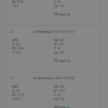
Full face for krage
93.0
14
65
2.0
Produktdatablad
QHV-Y-P-025
20
25
22.1
103.0
14
76.3
2.0
QHV-Y-P-032
25
32
29.0
113.0
14
86.5
2.0