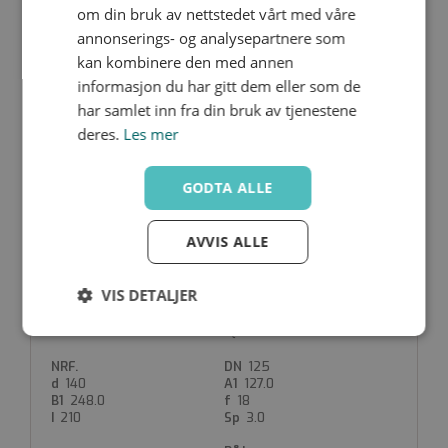
om din bruk av nettstedet vårt med våre
198.0
18
160
3.0
annonserings- og analysepartnere som
kan kombinere den med annen
informasjon du har gitt dem eller som de
har samlet inn fra din bruk av tjenestene
deres.
Les mer
QHV-Y-P-110
100
GODTA ALLE
110
101.6
218.0
18
181
3.0
AVVIS ALLE
VIS DETALJER
QHV-Y-P-140
Strengt
Ytelse
Målretting
nødvendig
125
140
127.0
248.0
18
210
3.0
Funksjonalitet
Ugradert