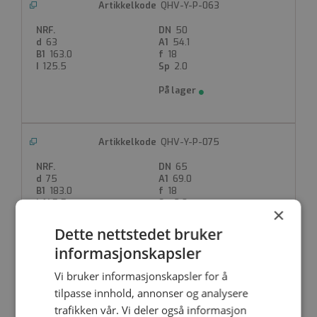
QHV-Y-P-063
50
63
54.1
163.0
18
125.5
2.0
QHV-Y-P-075
65
75
69.0
183.0
18
145.5
3.0
×
Dette nettstedet bruker
informasjonskapsler
Vi bruker informasjonskapsler for å
QHV-Y-P-090
tilpasse innhold, annonser og analysere
80
trafikken vår. Vi deler også informasjon
90
80.0