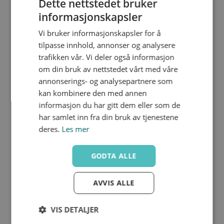
Dette nettstedet bruker
informasjonskapsler
Vi bruker informasjonskapsler for å
QDEEL-11-063
Nedlastinger
tilpasse innhold, annonser og analysere
2420036
63
trafikken vår. Vi deler også informasjon
75
102.0
om din bruk av nettstedet vårt med våre
14.0
50
5.8
annonserings- og analysepartnere som
kan kombinere den med annen
informasjon du har gitt dem eller som de
har samlet inn fra din bruk av tjenestene
deres.
Les mer
QDEEL-11-110
Nedlastinger
2420037
110
GODTA ALLE
125
158.0
18.0
80
10
AVVIS ALLE
VIS DETALJER