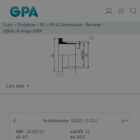
Start
/
Produkter
/
PE
/
PE-EL Antistatisk
/
Rørdeler
/
QDEEL-11-Krage SDR11
QDEEL-11
QDEEL-11-032
Nedlastinger
Krage SDR11
2420033
32
PEHD-EL- krage SDR11
40
68.0