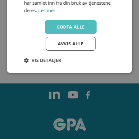
har samlet inn fra din bruk av tjenestene
deres.
Les mer
Q/S4BE-Krage til kule­
GODTA ALLE
ventil
DP/M1-Distanseplate
M1
AVVIS ALLE
VIS DETALJER
Strengt
Ytelse
Målretting
nødvendig
Funksjonalitet
Ugradert