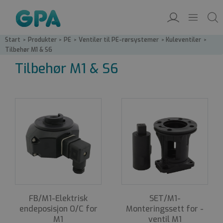
Start
/
Produkter
/
PE
/
Ventiler til PE-rørsystemer
/
Kuleventiler
/
Tilbehør M1 & S6
Tilbehør M1 & S6
FB/M1-Elektrisk
SET/M1-
endeposisjon O/C for
Monteringssett for ­
M1
ventil M1