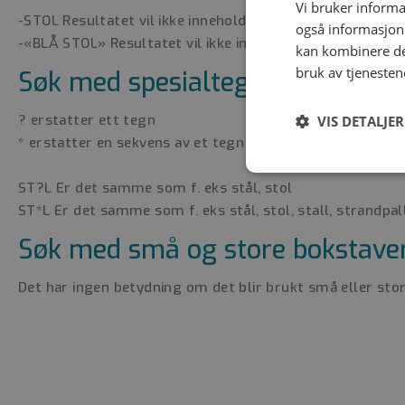
Vi bruker informa
-STOL Resultatet vil ikke inneholde ordet stol.
også informasjon
-«BLÅ STOL» Resultatet vil ikke inneholde «blå stol» i an
kan kombinere de
bruk av tjenesten
Søk med spesialtegn (?,*)
? erstatter ett tegn
VIS DETALJER
* erstatter en sekvens av et tegn
Strengt
ST?L Er det samme som f. eks stål, stol
nødvendig
ST*L Er det samme som f. eks stål, stol, stall, strandpal
Søk med små og store bokstave
Det har ingen betydning om det blir brukt små eller stor
Strengt nødvendige i
Nettstedet kan ikke 
Navn