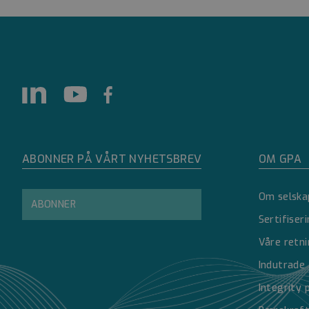
__cf_bm
__cf_bm
__cf_bm
G
ABONNER PÅ VÅRT NYHETSBREV
OM GPA
ASP.NET_SessionId
Om selska
ABONNER
__cf_bm
Sertifiser
Våre retni
Indutrade
__cf_bm
Integrity 