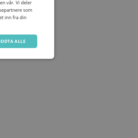
en vår. Vi deler
ysepartnere som
 inn fra din
GODTA ALLE
Ugradert
kontoadministrasjon.