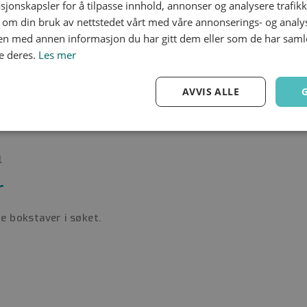
sjonskapsler for å tilpasse innhold, annonser og analysere trafikk
 om din bruk av nettstedet vårt med våre annonserings- og anal
gitt rekkefølge.
n med annen informasjon du har gitt dem eller som de har samlet
e deres.
Les mer
AVVIS ALLE
Ytelse
Målretting
Funksjonalitet
l
r
e bokstaver i søket.
Strengt nødvendig
Ytelse
Målretting
Funksjonalitet
Ugradert
nformasjonskapsler tillater kjernefunksjoner på nettstedet, som brukerinnlogging og 
brukes riktig uten strengt nødvendige informasjonskapsler.
Forsørger
/
Utløpsdato
Beskrivelse