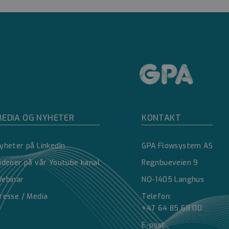
e mellom mennesker
å kunne lage gyldige
e mellom mennesker
å kunne lage gyldige
e mellom mennesker
å kunne lage gyldige
EDIA OG NYHETER
KONTAKT
ick og utfører
ettstedet og all
 han besøkte nevnte
yheter på LinkedIn
GPA Flowsystem AS
e mellom mennesker
ideoer på vår Youtube kanal
Regnbueveien 9
å kunne lage gyldige
ebinar
NO-1405 Langhus
resse / Media
Telefon:
e mellom mennesker
å kunne lage gyldige
+47 64 85 68 00
E-post: