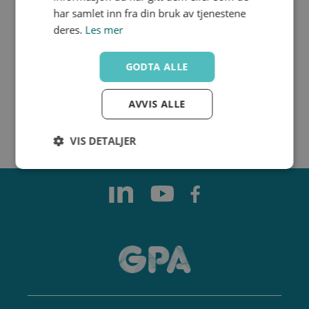
har samlet inn fra din bruk av tjenestene
deres.
Les mer
GODTA ALLE
Magnet­ventil
Lyddemper
AVVIS ALLE
VIS DETALJER
Strengt
Ytelse
Målretting
nødvendig
Funksjonalitet
Ugradert