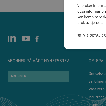
Vi bruker informa
også informasjon
kan kombinere de
bruk av tjenesten
VIS DETALJER
Strengt
nødvendig
ABONNER PÅ VÅRT NYHETSBREV
OM GPA
Om selska
ABONNER
Sertifiser
Våre retni
Strengt nødvendige i
Indutrade
Nettstedet kan ikke 
Integrity 