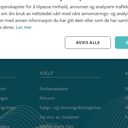
sjonskapsler for å tilpasse innhold, annonser og analysere trafikk
 om din bruk av nettstedet vårt med våre annonserings- og anal
n med annen informasjon du har gitt dem eller som de har samlet
e deres.
Les mer
AVVIS ALLE
Ytelse
Målretting
Funksjonalitet
HJELP
M
pet
Reklamasjoner
N
inger
Returer
V
Strengt nødvendig
Ytelse
Målretting
Funksjonalitet
Ugradert
ngslinjer
Salgs- og leveringsbetingelser
W
nformasjonskapsler tillater kjernefunksjoner på nettstedet, som brukerinnlogging og 
Service av maskiner
P
brukes riktig uten strengt nødvendige informasjonskapsler.
policy
Nedlastbare filer