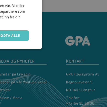
en vår. Vi deler
ysepartnere som
 inn fra din
GODTA ALLE
Ugradert
EDIA OG NYHETER
KONTAKT
yheter på LinkedIn
GPA Flowsystem AS
ideoer på vår Youtube kanal
Regnbueveien 9
ebinar
NO-1405 Langhus
kontoadministrasjon.
resse / Media
Telefon:
+47 64 85 68 00