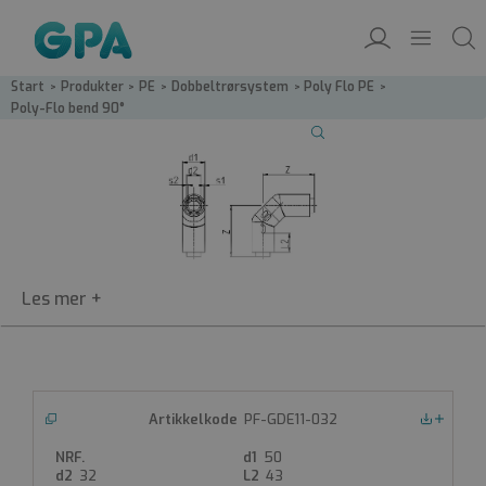
Start
/
Produkter
/
PE
/
Dobbeltrør­system
/
Poly Flo PE
/
Poly-Flo bend 90°
PF-GDE11
PF-GDE11-032
Nedlastinger
Poly-Flo bend 90°
50
Poly-Flo dobbeltrørsystem
32
43