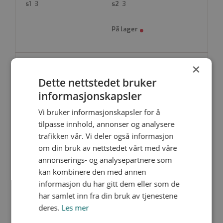
PE100-RC svart
3
3
Bend 90° (produsert av 2 stk 45°)
Simultansveising
Produktdatablad
×
PF-GDE11-063
Nedlastinger
Dette nettstedet bruker
90
63
53
informasjonskapsler
5.4
5.8
Vi bruker informasjonskapsler for å
tilpasse innhold, annonser og analysere
trafikken vår. Vi deler også informasjon
om din bruk av nettstedet vårt med våre
annonserings- og analysepartnere som
PF-GDE11-110
Nedlastinger
kan kombinere den med annen
160
informasjon du har gitt dem eller som de
110
73
har samlet inn fra din bruk av tjenestene
9.5
10
deres.
Les mer