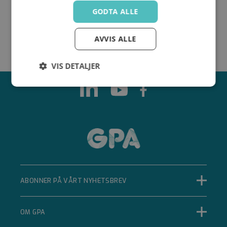
GODTA ALLE
AVVIS ALLE
VIS DETALJER
Strengt
Ytelse
Målretting
nødvendig
Funksjonalitet
Ugradert
ABONNER PÅ VÅRT NYHETSBREV
Strengt nødvendig
Ytelse
Målretting
OM GPA
Funksjonalitet
Ugradert