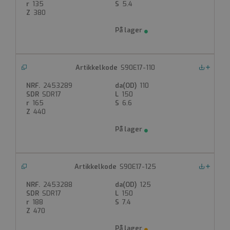
Bøyd av rør R=1,5
135
5.4
SDR17: Vann PN 10 Gass PN 6
380
Produktdatablad
FDV
S90E17-110
Nedlastinger
2453289
110
SDR17
150
165
6.6
440
S90E17-125
Nedlastinger
2453288
125
SDR17
150
188
7.4
470