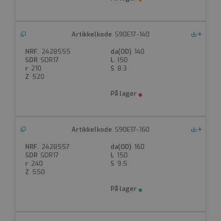
S90E17-140
Nedlastinger
2428555
140
SDR17
150
210
8.3
520
S90E17-160
Nedlastinger
2428557
160
SDR17
150
240
9.5
550