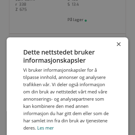
338
13.4
675
×
S90E17-250
Nedlastinger
Dette nettstedet bruker
2453285
250
SDR17
250
informasjonskapsler
375
14.8
780
Vi bruker informasjonskapsler for å
tilpasse innhold, annonser og analysere
trafikken vår. Vi deler også informasjon
om din bruk av nettstedet vårt med våre
annonserings- og analysepartnere som
S90E17-280
Nedlastinger
kan kombinere den med annen
2428571
280
informasjon du har gitt dem eller som de
SDR17
250
har samlet inn fra din bruk av tjenestene
420
16.6
750
deres.
Les mer