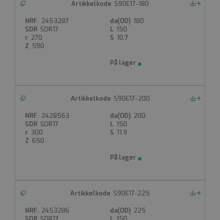
S90E17-180
Nedlastinger
2453287
180
SDR17
150
270
10.7
590
S90E17-200
Nedlastinger
2428563
200
SDR17
150
300
11.9
650
S90E17-225
Nedlastinger
2453286
225
SDR17
150