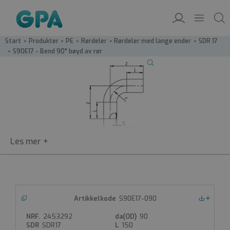
Start
/
Produkter
/
PE
/
Rørdeler
/
Rørdeler med lange ender
/
SDR 17
/
S90E17 - Bend 90° bøyd av rør
S90E17
S90E17-090
Nedlastinger
Bend 90° lang, Bøyd av rør SDR17
2453292
90
PE100-bend 90° lang
SDR17
150