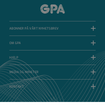
Strengt nødvendig
Ytelse
Målretting
Funksjonalitet
Ugradert
Strengt nødvendige informasjonskapsler tillater
kjernefunksjoner på nettstedet, som
ABONNER PÅ VÅRT NYHETSBREV
brukerinnlogging og kontoadministrasjon.
Nettstedet kan ikke brukes riktig uten strengt
nødvendige informasjonskapsler.
OM GPA
Forsørger
Navn
Utløpsdato
Beskrivelse
/
Domene
__cf_bm
HJELP
Cloudflare Inc.
.hubspot.com
MEDIA OG NYHETER
29 minutter 33
sekunder
Denne
informasjonskapselen
KONTAKT
brukes til å skille
mellom mennesker
og roboter. Dette er
gunstig for nettstedet
for å kunne lage