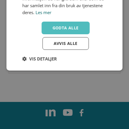
har samlet inn fra din bruk av tjenestene
deres.
Les mer
HLDZ060
GODTA ALLE
2447095
2"
AVVIS ALLE
VIS DETALJER
Strengt
Ytelse
Målretting
nødvendig
Funksjonalitet
Ugradert