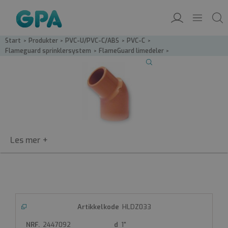
Start
/
Produkter
/
PVC-U/PVC-C/ABS
/
PVC-C
/
Flameguard sprinklersystem
/
FlameGuard limedeler
/
HLDZ-Albue 45°, innv./utv. lim
HLDZ
Flameguard albue 45°
Flameguard- albue 45°
Innvendig/utvendig lim
Sprinkler CPVC
HLDZ033
Produktdatablad
2447092
1"