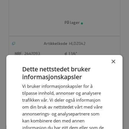
HLDZ042
2447093
1 1/4"
×
Dette nettstedet bruker
informasjonskapsler
Vi bruker informasjonskapsler for å
tilpasse innhold, annonser og analysere
HLDZ048
trafikken vår. Vi deler også informasjon
om din bruk av nettstedet vårt med våre
2447094
1 1/2"
annonserings- og analysepartnere som
kan kombinere den med annen
informasjon du har gitt dem eller som de